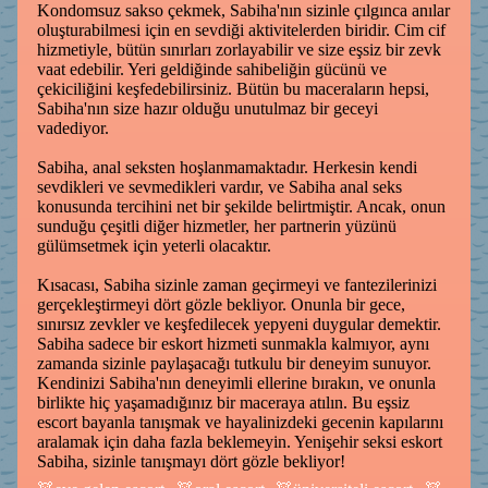
Kondomsuz sakso çekmek, Sabiha'nın sizinle çılgınca anılar
oluşturabilmesi için en sevdiği aktivitelerden biridir. Cim cif
hizmetiyle, bütün sınırları zorlayabilir ve size eşsiz bir zevk
vaat edebilir. Yeri geldiğinde sahibeliğin gücünü ve
çekiciliğini keşfedebilirsiniz. Bütün bu maceraların hepsi,
Sabiha'nın size hazır olduğu unutulmaz bir geceyi
vadediyor.
Sabiha, anal seksten hoşlanmamaktadır. Herkesin kendi
sevdikleri ve sevmedikleri vardır, ve Sabiha anal seks
konusunda tercihini net bir şekilde belirtmiştir. Ancak, onun
sunduğu çeşitli diğer hizmetler, her partnerin yüzünü
gülümsetmek için yeterli olacaktır.
Kısacası, Sabiha sizinle zaman geçirmeyi ve fantezilerinizi
gerçekleştirmeyi dört gözle bekliyor. Onunla bir gece,
sınırsız zevkler ve keşfedilecek yepyeni duygular demektir.
Sabiha sadece bir eskort hizmeti sunmakla kalmıyor, aynı
zamanda sizinle paylaşacağı tutkulu bir deneyim sunuyor.
Kendinizi Sabiha'nın deneyimli ellerine bırakın, ve onunla
birlikte hiç yaşamadığınız bir maceraya atılın. Bu eşsiz
escort bayanla tanışmak ve hayalinizdeki gecenin kapılarını
aralamak için daha fazla beklemeyin. Yenişehir seksi eskort
Sabiha, sizinle tanışmayı dört gözle bekliyor!