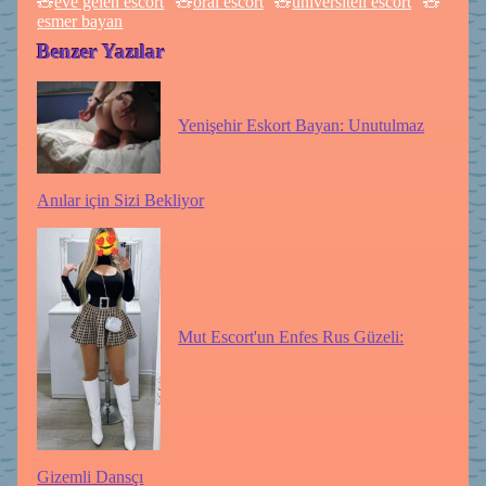
eve gelen escort
oral escort
üniversiteli escort
esmer bayan
Benzer Yazılar
Yenişehir Eskort Bayan: Unutulmaz
Anılar için Sizi Bekliyor
Mut Escort'un Enfes Rus Güzeli:
Gizemli Dansçı