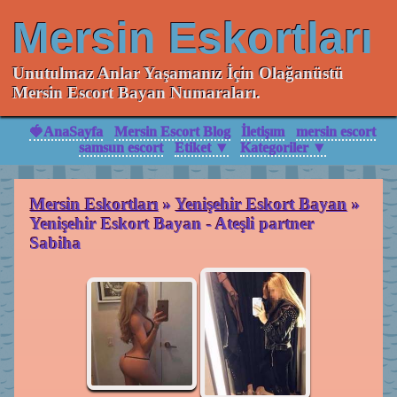
Mersin Eskortları
Unutulmaz Anlar Yaşamanız İçin Olağanüstü
Mersin Escort Bayan Numaraları.
🍓AnaSayfa
Mersin Escort Blog
İletişım
mersin escort
samsun escort
Etiket ▼
Kategoriler ▼
Mersin Eskortları
»
Yenişehir Eskort Bayan
»
Yenişehir Eskort Bayan - Ateşli partner
Sabiha