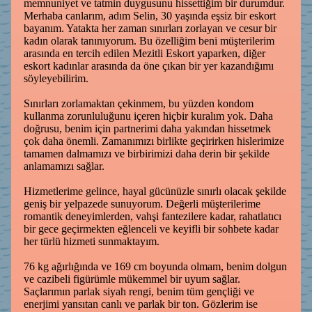
memnuniyet ve tatmin duygusunu hissettiğim bir durumdur.
Merhaba canlarım, adım Selin, 30 yaşında eşsiz bir eskort
bayanım. Yatakta her zaman sınırları zorlayan ve cesur bir
kadın olarak tanınıyorum. Bu özelliğim beni müşterilerim
arasında en tercih edilen Mezitli Eskort yaparken, diğer
eskort kadınlar arasında da öne çıkan bir yer kazandığımı
söyleyebilirim.
Sınırları zorlamaktan çekinmem, bu yüzden kondom
kullanma zorunluluğunu içeren hiçbir kuralım yok. Daha
doğrusu, benim için partnerimi daha yakından hissetmek
çok daha önemli. Zamanımızı birlikte geçirirken hislerimize
tamamen dalmamızı ve birbirimizi daha derin bir şekilde
anlamamızı sağlar.
Hizmetlerime gelince, hayal gücünüzle sınırlı olacak şekilde
geniş bir yelpazede sunuyorum. Değerli müşterilerime
romantik deneyimlerden, vahşi fantezilere kadar, rahatlatıcı
bir gece geçirmekten eğlenceli ve keyifli bir sohbete kadar
her türlü hizmeti sunmaktayım.
76 kg ağırlığında ve 169 cm boyunda olmam, benim dolgun
ve cazibeli figürümle mükemmel bir uyum sağlar.
Saçlarımın parlak siyah rengi, benim tüm gençliği ve
enerjimi yansıtan canlı ve parlak bir ton. Gözlerim ise