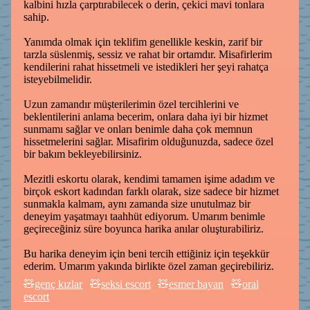
kalbini hızla çarptırabilecek o derin, çekici mavi tonlara
sahip.
Yanımda olmak için teklifim genellikle keskin, zarif bir
tarzla süslenmiş, sessiz ve rahat bir ortamdır. Misafirlerim
kendilerini rahat hissetmeli ve istedikleri her şeyi rahatça
isteyebilmelidir.
Uzun zamandır müşterilerimin özel tercihlerini ve
beklentilerini anlama becerim, onlara daha iyi bir hizmet
sunmamı sağlar ve onları benimle daha çok memnun
hissetmelerini sağlar. Misafirim olduğunuzda, sadece özel
bir bakım bekleyebilirsiniz.
Mezitli eskortu olarak, kendimi tamamen işime adadım ve
birçok eskort kadından farklı olarak, size sadece bir hizmet
sunmakla kalmam, aynı zamanda size unutulmaz bir
deneyim yaşatmayı taahhüt ediyorum. Umarım benimle
geçireceğiniz süre boyunca harika anılar oluşturabiliriz.
Bu harika deneyim için beni tercih ettiğiniz için teşekkür
ederim. Umarım yakında birlikte özel zaman geçirebiliriz.
genç kızlar
seksi escort
esmer bayan
oral
escort