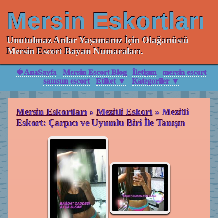
Mersin Eskortları
Unutulmaz Anlar Yaşamanız İçin Olağanüstü
Mersin Escort Bayan Numaraları.
🍓AnaSayfa
Mersin Escort Blog
İletişım
mersin escort
samsun escort
Etiket ▼
Kategoriler ▼
Mersin Eskortları
»
Mezitli Eskort
»
Mezitli
Eskort: Çarpıcı ve Uyumlu Biri İle Tanışın